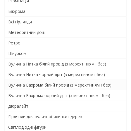
Ілюмінація
Бахрома
Всi гiрлянди
Метеоритний дощ
Ретро
Шнурком
Вулична Нитка білий провід (з мерехтінням і без)
Вулична Нитка чорний дріт (з мерехтінням і без)
Вулична Бахрома білий провід (з мерехтінням і без)
Вулична Бахрома чорний дріт (з мерехтінням і без)
Дюралайт
Гірлянди для вуличної ялинки і дерев
Світлодіодні фігури