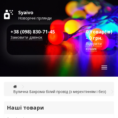
Syaivo
Новорічні гірлянди
+38 (098) 830-71-45
0 товар(ів)
Замовити дзвінок
- 0 грн.
Відкрити
кошик
Toggle
navigat
Вулична Бахрома білий провід (з мерехтінням і без)
Наші товари