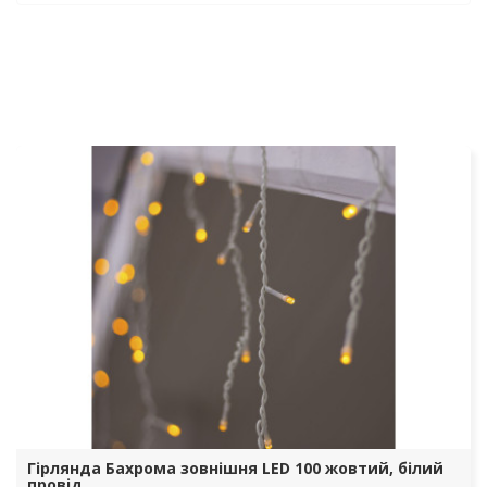
Вуличні гірлянди
бахрома | Syaivo
Гірлянда Бахрома зовнішня LED 100 жовтий, білий
провід.