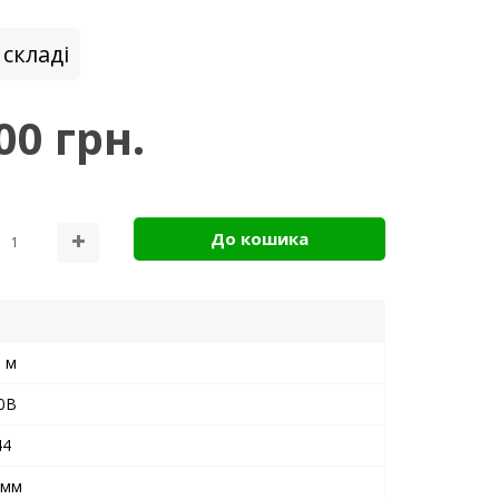
складі
00 грн.
До кошика
1 м
0В
44
5мм