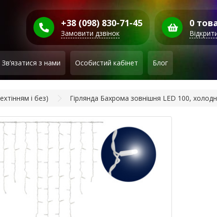
+38 (098) 830-71-45
0 това
Замовити дзвінок
Відкрит
Зв’язатися з нами
Особистий кабінет
Блог
ехтінням і без)
Гірлянда Бахрома зовнішня LED 100, холодни
Гі
зо
хо
бі