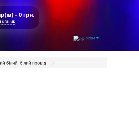
р(ів) - 0 грн.
и кошик
Мова
й білий, білий провід
рлянда Бахрома
внішня LED 100,
лодний білий,
лий провід