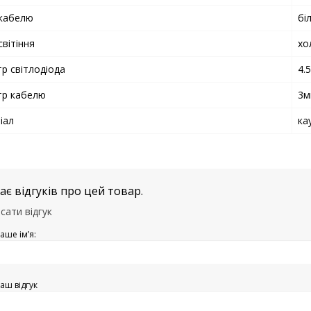
 кабелю
бі
світіння
хо
р світлодіода
4.
тр кабелю
3м
іал
ка
є відгуків про цей товар.
сати відгук
аше ім’я:
аш відгук