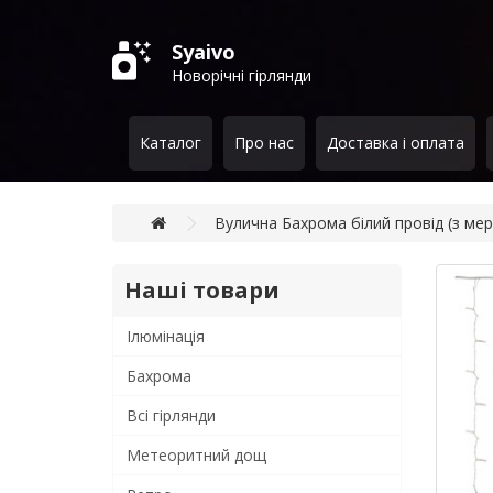
Syaivo
Новорічні гірлянди
Каталог
Про нас
Доставка і оплата
Вулична Бахрома білий провід (з мер
Наші товари
Ілюмінація
Бахрома
Всi гiрлянди
Метеоритний дощ