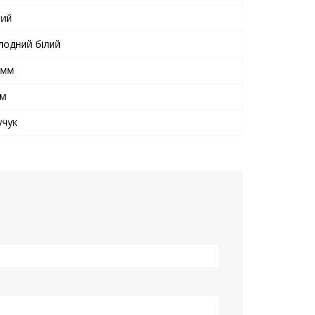
лий
лодний білий
5мм
м
учук