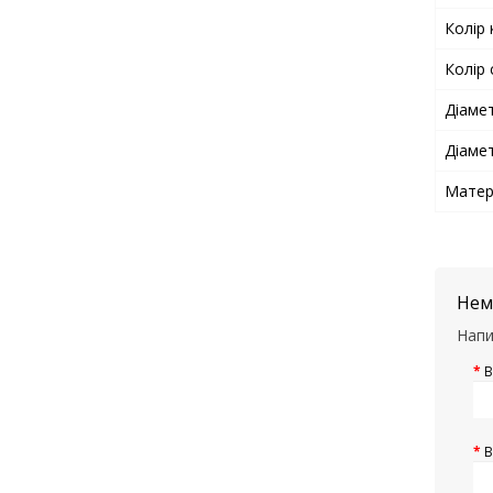
Колір
Колір 
Діамет
Діаме
Матер
Нема
Напи
В
В