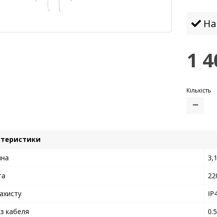
На 
1 4
Кількість
ктеристики
на
3,
га
22
ахисту
IP
із кабеля
0.