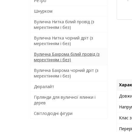
Ретро
Шнурком
Вулична Нитка білий провід (з
мерехтінням і без)
Вулична Нитка чорний дріт (з
мерехтінням і без)
Вулична Бахрома білий провід (з
мерехтінням і без)
Вулична Бахрома чорний дріт (з
мерехтінням і без)
Хара
Дюралайт
Довжи
Гірлянди для вуличної ялинки і
дерев
Напру
Світлодіодні фігури
Клас з
Перер