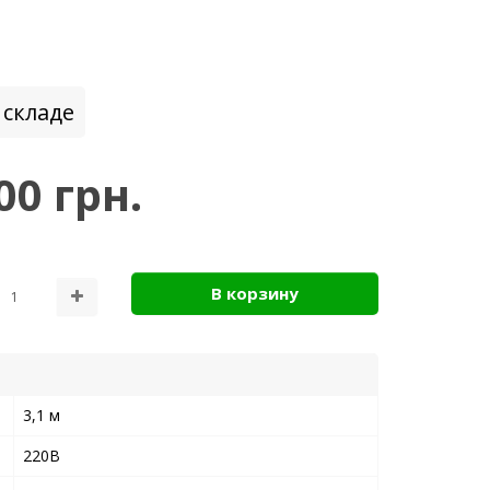
лый провод
 складе
00 грн.
В корзину
3,1 м
220В