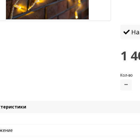
бе
На
1 4
Кол-во
ктеристики
жение