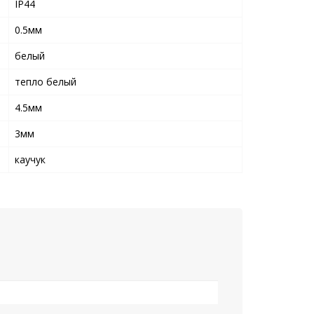
IP44
0.5мм
белый
тепло белый
4.5мм
3мм
каучук