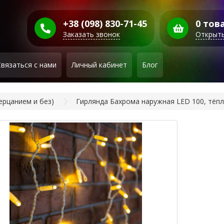
+38 (098) 830-71-45
0 това
Заказать звонок
Открыть
Связаться с нами
Личный кабинет
Блог
ерцанием и без)
Гирлянда Бахрома наружная LED 100, тёп
Ги
Ба
на
тё