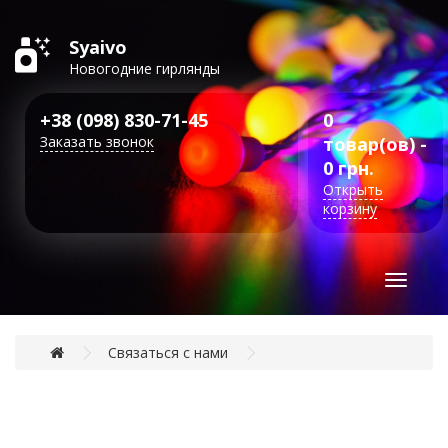
Syaivo
Новогодние гирлянды
+38 (098) 830-71-45
0
Заказать звонок
товар(ов) -
0 грн.
Открыть
корзину
Toggle
navigat
Связаться с нами
Связаться с нами