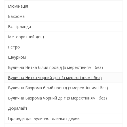
Ілюмінація
Бахрома
Всi гiрлянди
Метеоритний дощ
Ретро
Шнурком
Вулична Нитка білий провід (з мерехтінням і без)
Вулична Нитка чорний дріт (з мерехтінням і без)
Вулична Бахрома білий провід (з мерехтінням і без)
Вулична Бахрома чорний дріт (з мерехтінням і без)
Дюралайт
Гірлянди для вуличної ялинки і дерев