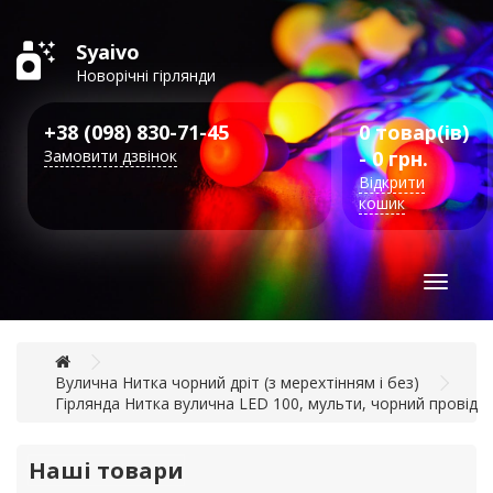
Syaivo
Новорічні гірлянди
+38 (098) 830-71-45
0 товар(ів)
Замовити дзвінок
- 0 грн.
Відкрити
кошик
Toggle
navigat
Вулична Нитка чорний дріт (з мерехтінням і без)
Гірлянда Нитка вулична LED 100, мульти, чорний провід
Наші товари