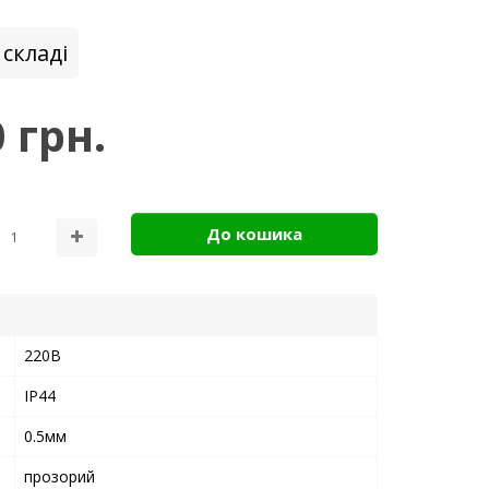
складі
 грн.
До кошика
220В
IP44
0.5мм
прозорий