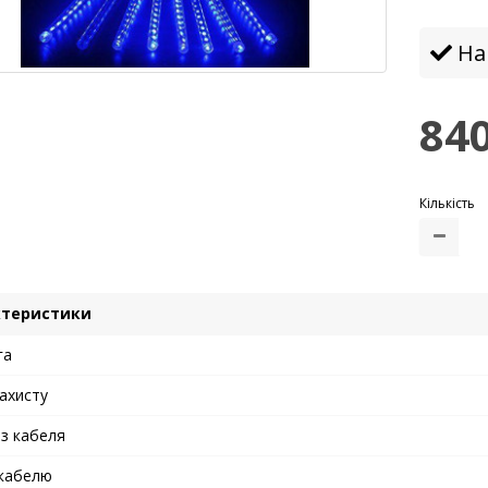
На 
840
Кількість
ктеристики
га
ахисту
із кабеля
 кабелю