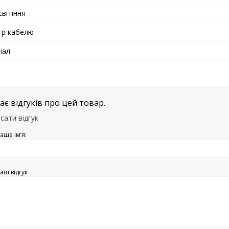
світіння
тр кабелю
іал
є відгуків про цей товар.
сати відгук
аше ім’я:
аш відгук