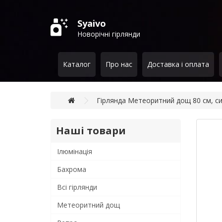
Syaivo
Новорічні гірлянди
Каталог
Про нас
Доставка і оплата
Гірлянда Метеоритний дощ 80 см, си
Наші товари
Ілюмінація
Бахрома
Всi гiрлянди
Метеоритний дощ