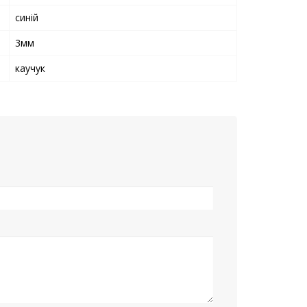
синій
3мм
каучук