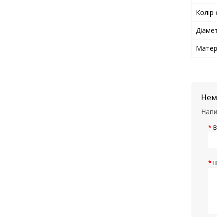
Колір 
Діаме
Матер
Нема
Напи
В
В