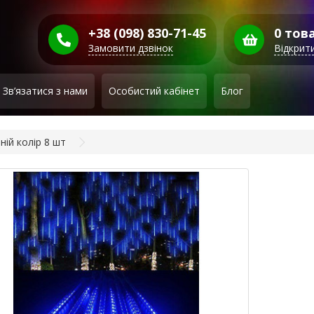
+38 (098) 830-71-45
0 това
Замовити дзвінок
Відкрит
Зв’язатися з нами
Особистий кабінет
Блог
ній колір 8 шт
Гі
Ме
до
ко