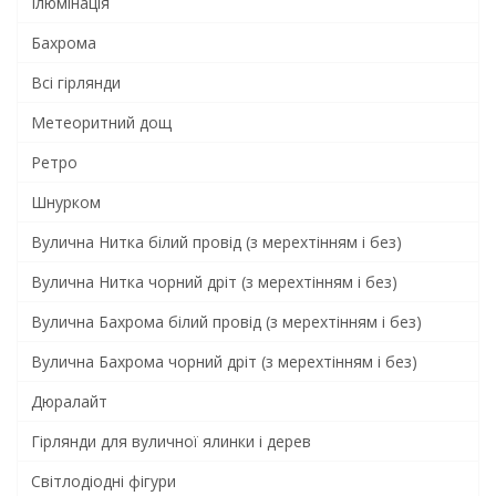
Ілюмінація
Бахрома
Всi гiрлянди
Метеоритний дощ
Ретро
Шнурком
Вулична Нитка білий провід (з мерехтінням і без)
Вулична Нитка чорний дріт (з мерехтінням і без)
Вулична Бахрома білий провід (з мерехтінням і без)
Вулична Бахрома чорний дріт (з мерехтінням і без)
Дюралайт
Гірлянди для вуличної ялинки і дерев
Світлодіодні фігури