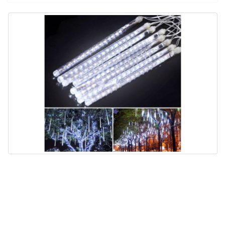
Гірлянда
Метеоритний дощ 60
см, білий колір 8 шт