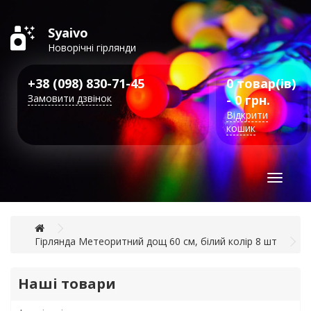
Syaivo
Новорічні гірлянди
+38 (098) 830-71-45
0 товар(ів)
Замовити дзвінок
- 0 грн.
Відкрити
кошик
Toggle
navigat
Гірлянда Метеоритний дощ 60 см, білий колір 8 шт
Наші товари