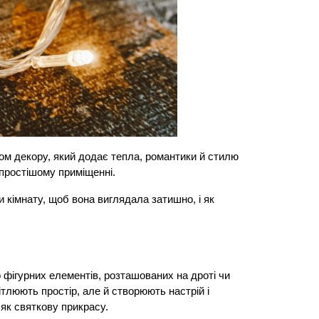
м декору, який додає тепла, романтики й стилю 
йпростішому приміщенні.
 кімнату, щоб вона виглядала затишно, і як 
 фігурних елементів, розташованих на дроті чи 
тлюють простір, але й створюють настрій і 
 як святкову прикрасу.