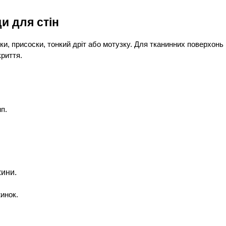
и для стін
ки, присоски, тонкий дріт або мотузку. Для тканинних поверхонь п
риття.
ип.
жини.
жинок.