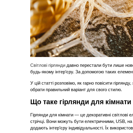
Світлові гірлянди
 давно перестали бути лише нов
будь-якому інтер’єру. За допомогою таких елемен
У цій статті розповімо, як гарно повісити гірлянд
обрати правильний варіант для свого стилю.
Що таке гірлянди для кімнати
Гірлянди для кімнати — це декоративні світлові е
стрічці. Вони можуть бути електричними, USB, на 
додають інтер’єру індивідуальності. Їх використо