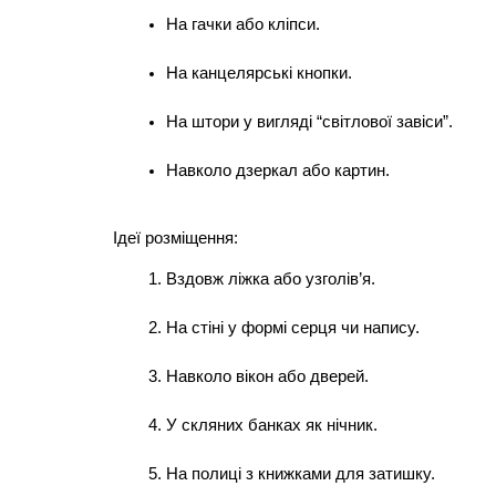
На гачки або кліпси.
На канцелярські кнопки.
На штори у вигляді “світлової завіси”.
Навколо дзеркал або картин.
Ідеї розміщення:
Вздовж ліжка або узголів’я.
На стіні у формі серця чи напису.
Навколо вікон або дверей.
У скляних банках як нічник.
На полиці з книжками для затишку.