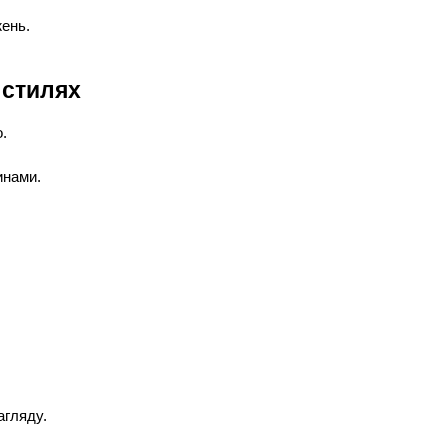
жень.
 стилях
.
инами.
агляду.