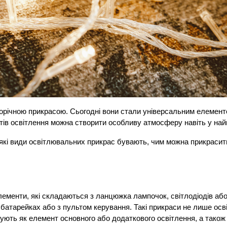
орічною прикрасою. Сьогодні вони стали універсальним елементо
тів освітлення можна створити особливу атмосферу навіть у на
у, які види освітлювальних прикрас бувають, чим можна прикрасити
лементи, які складаються з ланцюжка лампочок, світлодіодів або
батарейках або з пультом керування. Такі прикраси не лише осві
вують як елемент основного або додаткового освітлення, а також