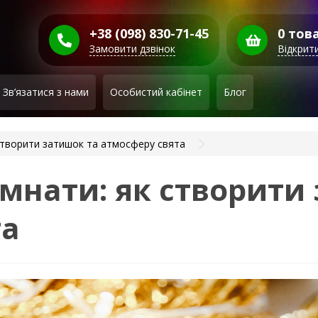
+38 (098) 830-71-45
0 това
Замовити дзвінок
Відкрит
Зв’язатися з нами
Особистий кабінет
Блог
 створити затишок та атмосферу свята
імнати: як створити
та