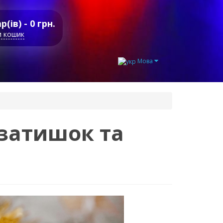
р(ів) - 0 грн.
и кошик
Мова
 затишок та