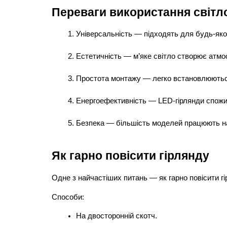
Переваги використання світл
Універсальність — підходять для будь-яко
Естетичність — м’яке світло створює атм
Простота монтажу — легко встановлюються
Енергоефективність — LED-гірлянди спожив
Безпека — більшість моделей працюють на 
Як гарно повісити гірлянду
Одне з найчастіших питань — як гарно повісити гі
Способи:
На двосторонній скотч.