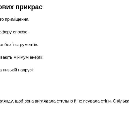
ових прикрас
го приміщення.
осферу спокою.
 без інструментів.
ають мінімум енергії.
низькій напрузі.
рлянду, щоб вона виглядала стильно й не псувала стіни. Є кілька