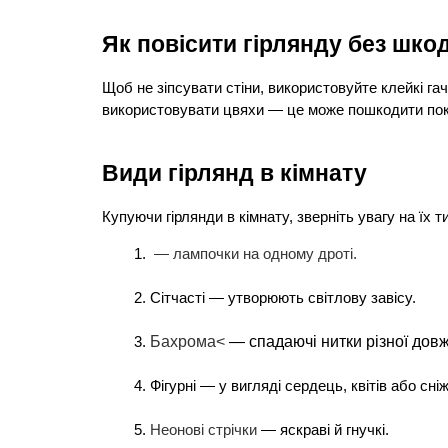
Як повісити гірлянду без шкод
Щоб не зіпсувати стіни, використовуйте клейкі гач
використовувати цвяхи — це може пошкодити пок
Види гірлянд в кімнату
Купуючи гірлянди в кімнату, зверніть увагу на їх т
 — лампочки на одному дроті.
Сітчасті — утворюють світлову завісу.
Бахрома<
 — спадаючі нитки різної дов
Фігурні — у вигляді сердець, квітів або сні
Неонові стрічки
 — яскраві й гнучкі.